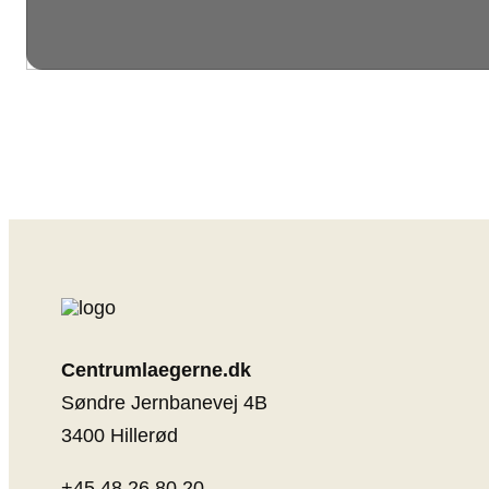
Centrumlaegerne.dk
Søndre Jernbanevej 4B
3400 Hillerød
+45 48 26 80 20