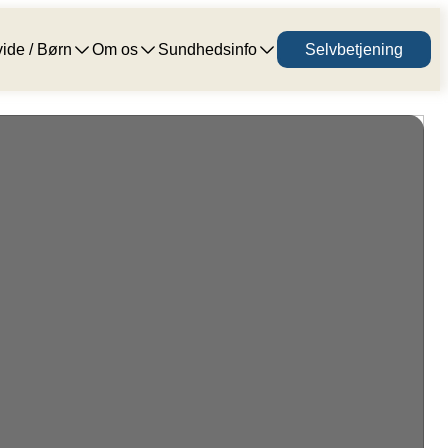
ide / Børn
Om os
Sundhedsinfo
Selvbetjening